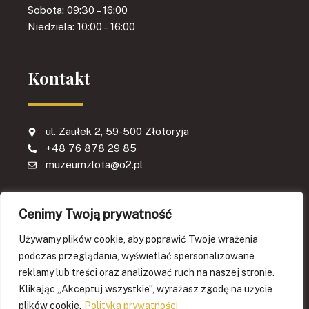
Sobota: 09:30 – 16:00
Niedziela: 10:00 – 16:00
Kontakt
ul. Zaułek 2, 59-500 Złotoryja
+48 76 878 29 85
muzeumzlota@o2.pl
Cenimy Twoją prywatność
Używamy plików cookie, aby poprawić Twoje wrażenia
podczas przeglądania, wyświetlać spersonalizowane
reklamy lub treści oraz analizować ruch na naszej stronie.
Strona sfinansowana w ramach projektu KPO. GRANTY 2024. A2.5.1 :
PROGRAM WSPIERANIA DZIAŁALNOŚCI PODMIOTÓW SEKTORA
Klikając „Akceptuj wszystkie”, wyrażasz zgodę na użycie
KULTURY I PRZEMYSŁÓW KREATYWNYCH NA RZECZ STYMULOWANIA
ICH ROZWOJU. Projekt pn. "Wirtualne muzeum w Złotoryi - multimedialny
plików cookie.
Polityka prywatności
pomost pomiędzy epokami kulturalnymi