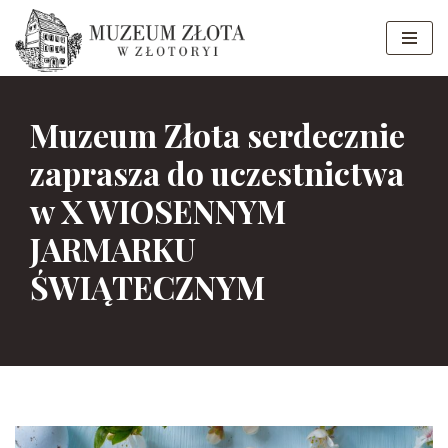
Przejdź
do
treści
Muzeum Złota serdecznie
zaprasza do uczestnictwa
w X WIOSENNYM
JARMARKU
ŚWIĄTECZNYM