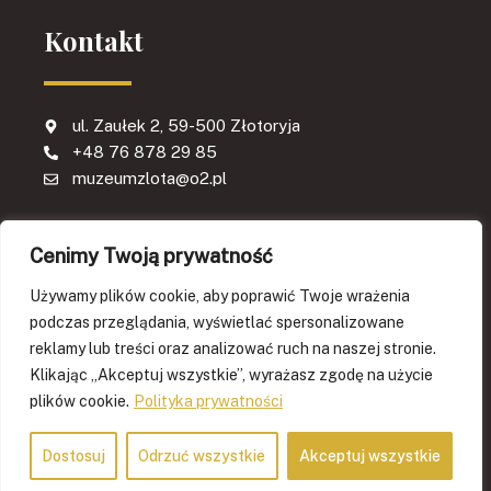
Kontakt
ul. Zaułek 2, 59-500 Złotoryja
+48 76 878 29 85
muzeumzlota@o2.pl
Cenimy Twoją prywatność
Używamy plików cookie, aby poprawić Twoje wrażenia
podczas przeglądania, wyświetlać spersonalizowane
reklamy lub treści oraz analizować ruch na naszej stronie.
Strona sfinansowana w ramach projektu KPO. GRANTY 2024. A2.5.1 :
PROGRAM WSPIERANIA DZIAŁALNOŚCI PODMIOTÓW SEKTORA
Klikając „Akceptuj wszystkie”, wyrażasz zgodę na użycie
KULTURY I PRZEMYSŁÓW KREATYWNYCH NA RZECZ STYMULOWANIA
ICH ROZWOJU. Projekt pn. "Wirtualne muzeum w Złotoryi - multimedialny
plików cookie.
Polityka prywatności
pomost pomiędzy epokami kulturalnymi
Polityka prywatnosci
Dostosuj
Odrzuć wszystkie
Akceptuj wszystkie