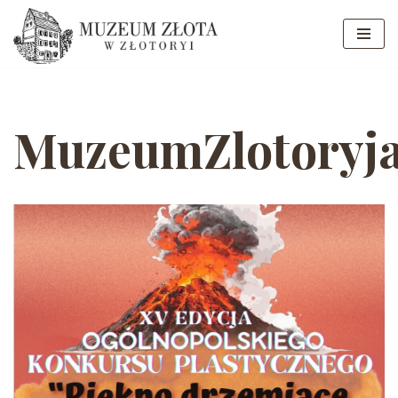
Przejdź
do
treści
MuzeumZlotoryj