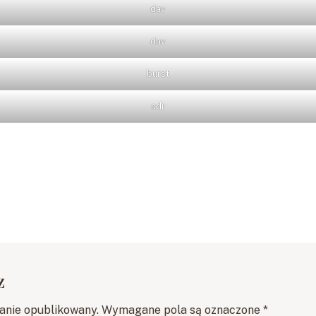
dav
dav
burst
sdr
z
tanie opublikowany.
Wymagane pola są oznaczone
*