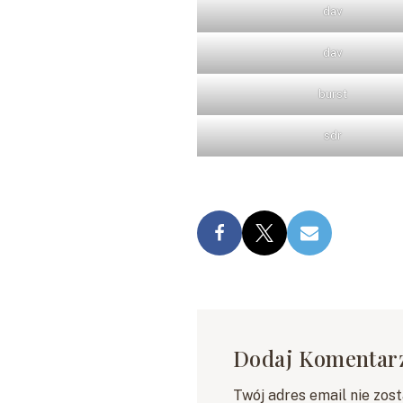
dav
dav
burst
sdr
Dodaj Komentar
Twój adres email nie zos