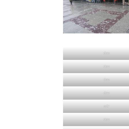
dav
dav
dav
dav
sdr
dav