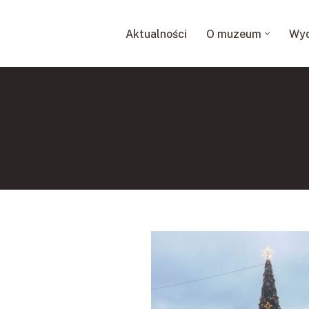
Aktualności
O muzeum
Wyd
Przejdź
do
treści