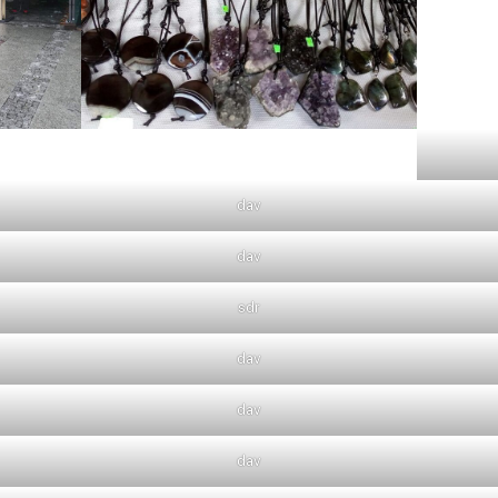
dav
dav
sdr
dav
dav
dav