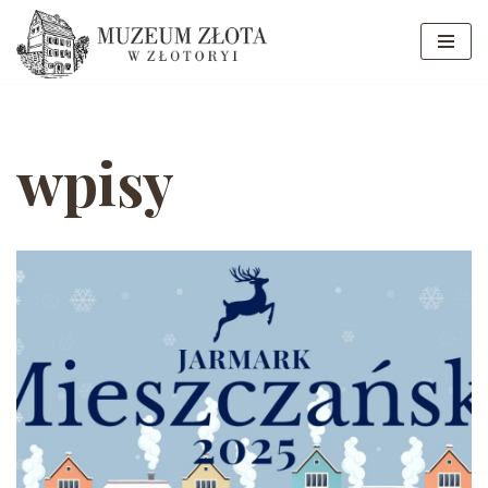
Przejdź
do
treści
wpisy